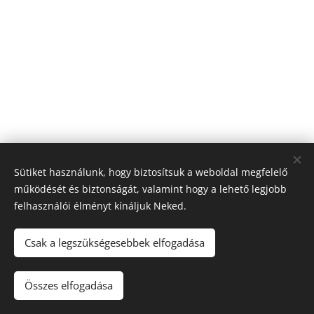
Sütiket használunk, hogy biztosítsuk a weboldal megfelelő
működését és biztonságát, valamint hogy a lehető legjobb
felhasználói élményt kínáljuk Neked.
© 2016 Római Madonna Szépségszalon, 1031. Budapest,
Csak a legszükségesebbek elfogadása
Római tér 2.
minden jog fenntartva
Összes elfogadása
Az oldalt a
Webnode
működteti
Sütik