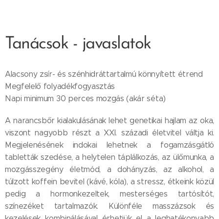
Tanácsok - javaslatok
Alacsony zsír- és szénhidráttartalmú könnyített étrend
Megfelelő folyadékfogyasztás
Napi minimum 30 perces mozgás (akár séta)
A narancsbőr kialakulásának lehet genetikai hajlam az oka,
viszont nagyobb részt a XXI. századi életvitel váltja ki.
Megjelenésének indokai lehetnek a fogamzásgátló
tabletták szedése, a helytelen táplálkozás, az ülőmunka, a
mozgásszegény életmód, a dohányzás, az alkohol, a
túlzott koffein bevitel (kávé, kóla), a stressz, étkeink közül
pedig a hormonkezeltek, mesterséges tartósítót,
színezéket tartalmazók. Különféle masszázsok és
kezelések kombinálásával érhetjük el a leghatékonyabb