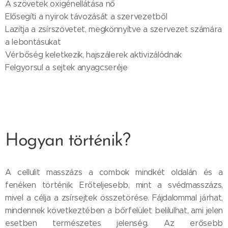
A szövetek oxigénellátása nő
Elősegíti a nyirok távozását a szervezetből
Lazítja a zsírszövetet, megkönnyítve a szervezet számára
a lebontásukat
Vérbőség keletkezik, hajszálerek aktivizálódnak
Felgyorsul a sejtek anyagcseréje
Hogyan történik?
A cellulit masszázs a combok mindkét oldalán és a
fenéken történik. Erőteljesebb, mint a svédmasszázs,
mivel a célja a zsírsejtek összetörése. Fájdalommal járhat,
mindennek következtében a bőrfelület belilulhat, ami jelen
esetben természetes jelenség. Az erősebb