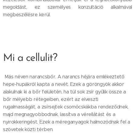
megoldást, ez személyes konzultáció alkalmával
megbeszélésre kerül.
Mi a cellulit?
Más néven narancsbőr. A narancs héjára emlékeztető
hepe-hupákról kapta a nevét. Ezek a göröngyök akkor
alakulnak ki a bőr felületén, ha túl sok zsír gyűlik össze a
bőr mélyebb rétegeiben, ezért az elveszti
rugalmasságát, a zsírsejtek csomócskákba rendeződnek,
majd megnagyobbodnak, lassítva a vérellátást és a
nyirokkeringést. Ezek a méreganyagok halmozódnak fel a
szövetek közti térben.