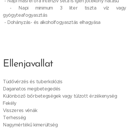
- Napi másfél óra intenzív séta is igen jótékony hatású
- Napi minimum 3 liter tiszta víz vagy
gyógyteafogyasztás
- Dohányzás- és alkoholfogyasztás elhagyása
Ellenjavallat
Tüdővérzés és tuberkolózis
Daganatos megbetegedés
Különböző bőrbetegségek vagy túlzott érzékenység
Fekély
Visszeres vénák
Terhesség
Nagymértékű kimerültség