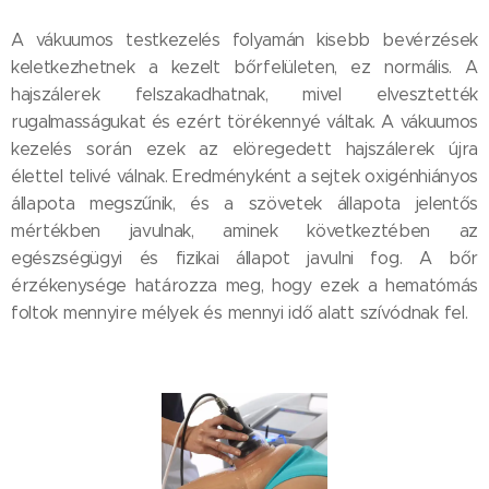
A vákuumos testkezelés folyamán kisebb bevérzések
keletkezhetnek a kezelt bőrfelületen, ez normális. A
hajszálerek felszakadhatnak, mivel elvesztették
rugalmasságukat és ezért törékennyé váltak. A vákuumos
kezelés során ezek az elöregedett hajszálerek újra
élettel telivé válnak. Eredményként a sejtek oxigénhiányos
állapota megszűnik, és a szövetek állapota jelentős
mértékben javulnak, aminek következtében az
egészségügyi és fizikai állapot javulni fog. A bőr
érzékenysége határozza meg, hogy ezek a hematómás
foltok mennyire mélyek és mennyi idő alatt szívódnak fel.