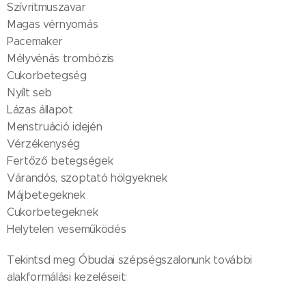
Szívritmuszavar
Magas vérnyomás
Pacemaker
Mélyvénás trombózis
Cukorbetegség
Nyílt seb
Lázas állapot
Menstruáció idején
Vérzékenység
Fertőző betegségek
Várandós, szoptató hölgyeknek
Májbetegeknek
Cukorbetegeknek
Helytelen veseműködés
Tekintsd meg Óbudai szépségszalonunk további
alakformálási kezeléseit: