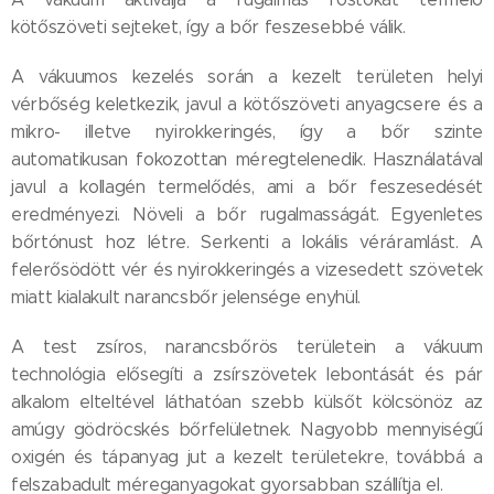
kötőszöveti sejteket, így a bőr feszesebbé válik.
A vákuumos kezelés során a kezelt területen helyi
vérbőség keletkezik, javul a kötőszöveti anyagcsere és a
mikro- illetve nyirokkeringés, így a bőr szinte
automatikusan fokozottan méregtelenedik. Használatával
javul a kollagén termelődés, ami a bőr feszesedését
eredményezi. Növeli a bőr rugalmasságát. Egyenletes
bőrtónust hoz létre. Serkenti a lokális véráramlást. A
felerősödött vér és nyirokkeringés a vizesedett szövetek
miatt kialakult narancsbőr jelensége enyhül.
A test zsíros, narancsbőrös területein a vákuum
technológia elősegíti a zsírszövetek lebontását és pár
alkalom elteltével láthatóan szebb külsőt kölcsönöz az
amúgy gödröcskés bőrfelületnek. Nagyobb mennyiségű
oxigén és tápanyag jut a kezelt területekre, továbbá a
felszabadult méreganyagokat gyorsabban szállítja el.