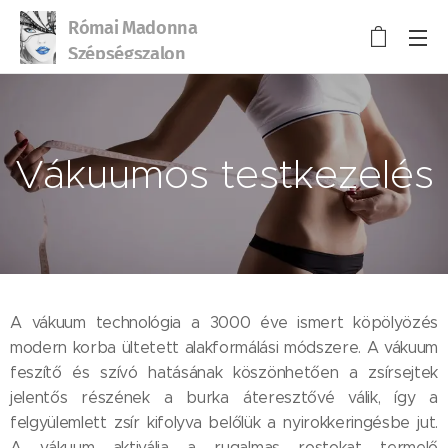
Római Madonna
Szépségszalon
Vákuumos testkezelés
A vákuum technológia a 3000 éve ismert köpölyözés
modern korba ültetett alakformálási módszere. A vákuum
feszítő és szívó hatásának köszönhetően a zsírsejtek
jelentős részének a burka áteresztővé válik, így a
felgyülemlett zsír kifolyva belőlük a nyirokkeringésbe jut.
A vákuum aktiválja a rugalmas rostokat termelő