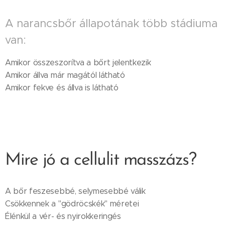
A narancsbőr állapotának több stádiuma
van:
Amikor összeszorítva a bőrt jelentkezik
Amikor állva már magától látható
Amikor fekve és állva is látható
Mire jó a cellulit masszázs?
A bőr feszesebbé, selymesebbé válik
Csökkennek a "gödröcskék" méretei
Élénkül a vér- és nyirokkeringés