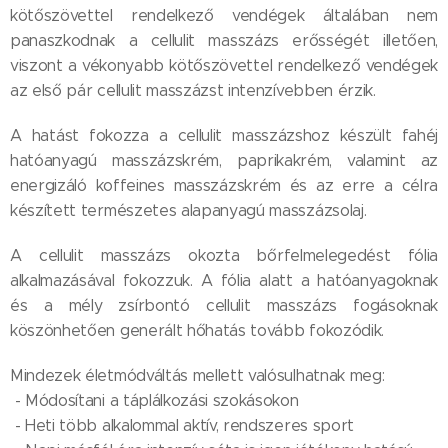
kötőszövettel rendelkező vendégek általában nem
panaszkodnak a cellulit masszázs erősségét illetően,
viszont a vékonyabb kötőszövettel rendelkező vendégek
az első pár cellulit masszázst intenzívebben érzik.
A hatást fokozza a cellulit masszázshoz készült fahéj
hatóanyagú masszázskrém, paprikakrém, valamint az
energizáló koffeines masszázskrém és az erre a célra
készített természetes alapanyagú masszázsolaj.
A cellulit masszázs okozta bőrfelmelegedést fólia
alkalmazásával fokozzuk. A fólia alatt a hatóanyagoknak
és a mély zsírbontó cellulit masszázs fogásoknak
köszönhetően generált hőhatás tovább fokozódik.
Mindezek életmódváltás mellett valósulhatnak meg:
- Módosítani a táplálkozási szokásokon
- Heti több alkalommal aktív, rendszeres sport