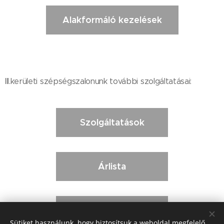
Alakformáló kezelések
III.kerületi szépségszalonunk további szolgáltatásai:
Szolgáltatások
Árlista
Kapcsolat
Sütiket használunk, hogy biztosítsuk a weboldal megfelelő