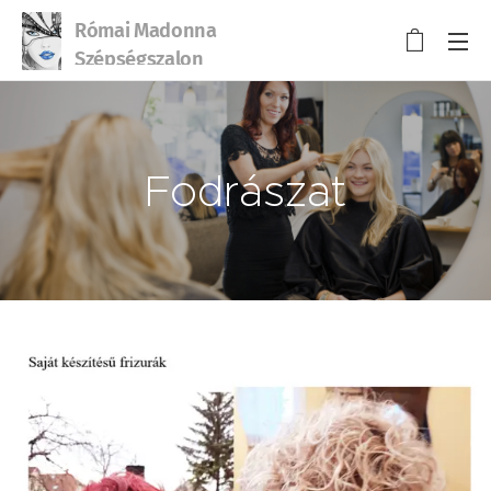
Római Madonna
Szépségszalon
Fodrászat