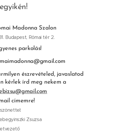
egyikén!
ómai Madonna Szalon
31. Budapest, Római tér 2.
gyenes parkolás!
omaimadonna@gmail.com
rmilyen észrevételed, javaslatod
n kérlek írd meg nekem a
ebizsu@gmail.com
mail címemre!
szönettel:
ebegyinszki Zsuzsa
letvezető