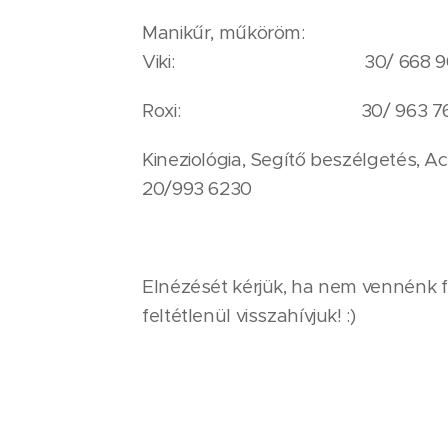
Manikűr, műköröm:
Viki: 30/ 668 90
Roxi: 30/ 963 76
Kineziológia, Segítő beszé
20/993 6230
Elnézését kérjük, ha nem vennénk f
feltétlenül visszahívjuk! :)