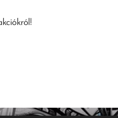
kciókról!