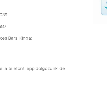
39
87
lgetés, Acces Bars: Kinga:
el a telefont, épp dolgozunk, de