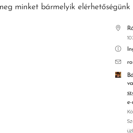
meg minket bármelyik elérhetőségünk 
R
10
In
r
Bá
va
sz
e-
Kö
Sz
üz