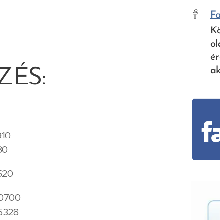
F
K
o
é
ZÉS:
ak
10
0
520
0700
5328