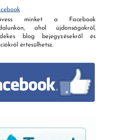
acebook
övess minket a Facebook
ldalunkon, ahol újdonságokról,
rdekes blog bejegyzésekről és
ciókról értesülhetsz.